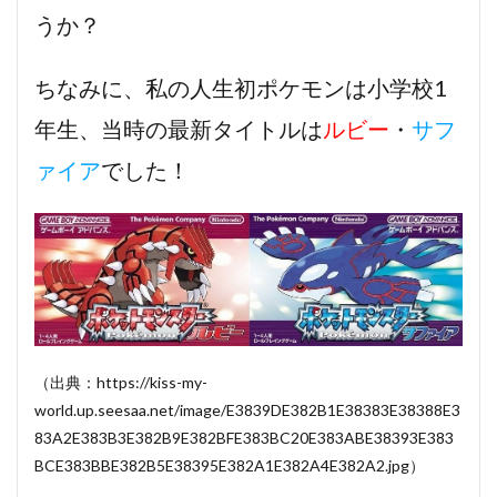
うか？
ちなみに、私の人生初ポケモンは小学校1
年生、当時の最新タイトルは
ルビー
・
サフ
ァイア
でした！
（出典：https://kiss-my-
world.up.seesaa.net/image/E3839DE382B1E38383E38388E3
83A2E383B3E382B9E382BFE383BC20E383ABE38393E383
BCE383BBE382B5E38395E382A1E382A4E382A2.jpg）