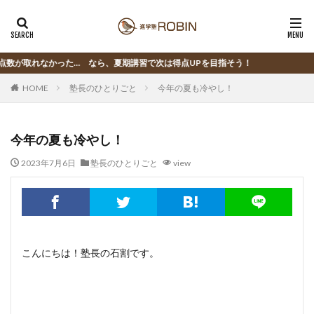
なかった… なら、夏期講習で次は得点UPを目指そう！
HOME
塾長のひとりごと
今年の夏も冷やし！
今年の夏も冷やし！
2023年7月6日
塾長のひとりごと
view
こんにちは！塾長の石割です。