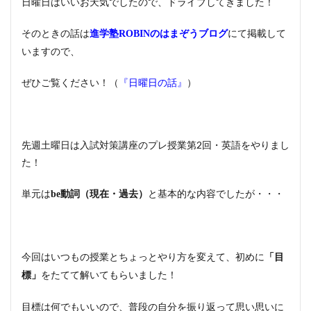
日曜日はいいお天気でしたので、ドライブしてきました！
そのときの話は
にて掲載して
進学塾ROBINのはまぞうブログ
いますので、
ぜひご覧ください！（
『日曜日の話』
）
先週土曜日は入試対策講座のプレ授業第2回・英語をやりまし
た！
単元は
と基本的な内容でしたが・・・
be動詞（現在・過去）
今回はいつもの授業とちょっとやり方を変えて、初めに
「目
をたてて解いてもらいました！
標」
目標は何でもいいので、普段の自分を振り返って思い思いに