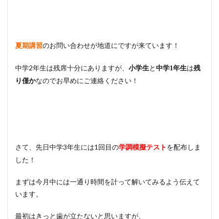
のお問い合わせが地道にですが来ています！
夏期講習
中学2年生は残席十分にありますが、
と
は
小学生
中学1年生
残
なのでお早めにご連絡ください！
り僅か
さて、先日中学3年生には1回目の
を配布しま
学調模擬テスト
した！
まずは今月中には一通り時間を計って解いてみるよう伝えて
います。
最初はきっと歯が立たないと思いますが、