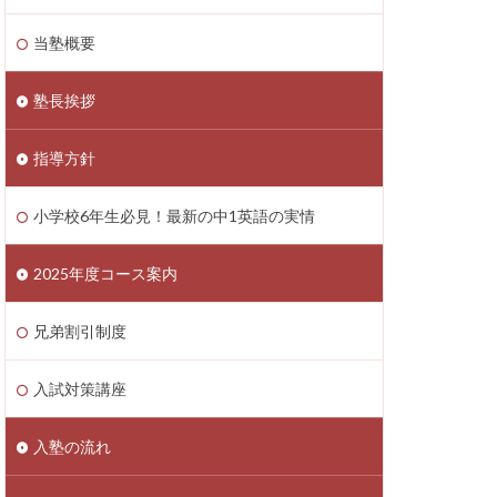
当塾概要
塾長挨拶
指導方針
小学校6年生必見！最新の中1英語の実情
2025年度コース案内
兄弟割引制度
入試対策講座
入塾の流れ