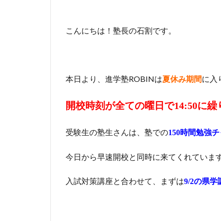
こんにちは！塾長の石割です。
本日より、進学塾ROBINは
に入
夏休み期間
開校時刻が全ての曜日で14:50に
受験生の塾生さんは、塾での
150時間勉強
今日から早速開校と同時に来てくれていま
入試対策講座と合わせて、まずは
9/2の県学